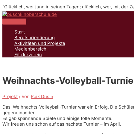
Zum
"Glücklich, wer jung in seinen Tagen; glücklich, wer, mit der 
Inhalt
springen
Hauptmenü
Start
Berufsorientierung
Aktivitäten und Projekte
Medienbereich
Förderverein
Weihnachts-Volleyball-Turnie
Projekt
/ Von
Raik Dusin
Das Weihnachts-Volleyball-Turnier war ein Erfolg. Die Schül
gegeneinander.
Es gab spannende Spiele und einige tolle Momente.
Wir freuen uns schon auf das nächste Turnier – im April.