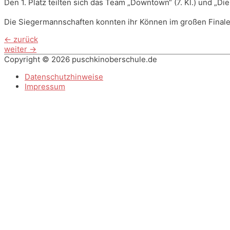
Den 1. Platz teilten sich das Team „Downtown“ (7. Kl.) und „Die 
Die Siegermannschaften konnten ihr Können im großen Finale 
Beitragsnavigation
←
zurück
weiter
→
Copyright © 2026
puschkinoberschule.de
Datenschutzhinweise
Impressum
Scroll
to
Top