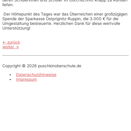
deren Schülerinnen und Schüler im Durchschnitt knapp 28 Runden
liefen.
Der Höhepunkt des Tages war das Überreichen einer großzügigen
Spende der Sparkasse Ostprignitz-Ruppin, die 3.000 € für die
Umgestaltung beisteuerte. Herzlichen Dank für diese wertvolle
Unterstützung!
Beitragsnavigation
←
zurück
weiter
→
Copyright © 2026
puschkinoberschule.de
Datenschutzhinweise
Impressum
Scroll
to
Top