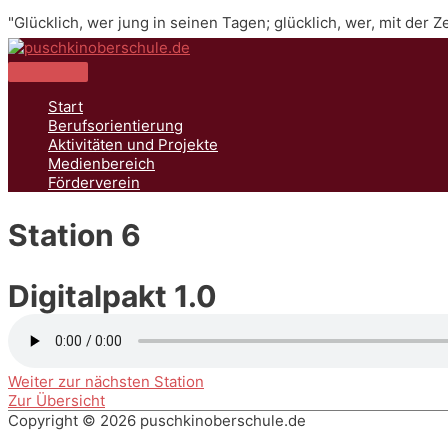
Zum
"Glücklich, wer jung in seinen Tagen; glücklich, wer, mit der 
Inhalt
springen
Hauptmenü
Start
Berufsorientierung
Aktivitäten und Projekte
Medienbereich
Förderverein
Station 6
Digitalpakt 1.0
Weiter zur nächsten Station
Zur Übersicht
Copyright © 2026
puschkinoberschule.de