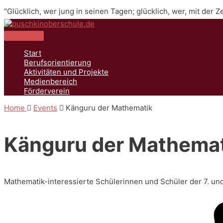
Zum
"Glücklich, wer jung in seinen Tagen; glücklich, wer, mit der 
Inhalt
springen
Hauptmenü
Start
Berufsorientierung
Aktivitäten und Projekte
Medienbereich
Förderverein
Home
Events
Känguru der Mathematik
Känguru der Mathemat
Mathematik-interessierte Schülerinnen und Schüler der 7. u