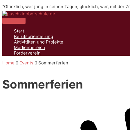
Zum
"Glücklich, wer jung in seinen Tagen; glücklich, wer, mit der 
Inhalt
springen
Hauptmenü
Start
Berufsorientierung
Aktivitäten und Projekte
Medienbereich
Förderverein
Home
Events
Sommerferien
Sommerferien