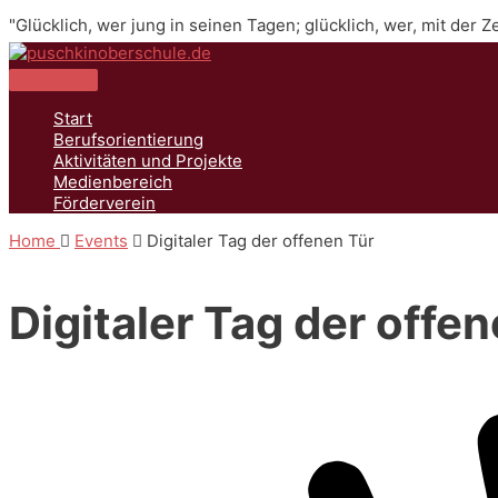
Zum
"Glücklich, wer jung in seinen Tagen; glücklich, wer, mit der 
Inhalt
springen
Hauptmenü
Start
Berufsorientierung
Aktivitäten und Projekte
Medienbereich
Förderverein
Home
Events
Digitaler Tag der offenen Tür
Digitaler Tag der offe