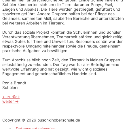
übernahmen unterschiedliche Aufgaben. Einige Schülerinnen und
Schüler kümmerten sich um die Tiere, darunter Ponys, Esel,
Ziegen und Alpakas. Die Tiere wurden gestriegelt, gefüttert und
spazieren geführt. Andere Gruppen halfen bei der Pflege des
Geländes, sammelten Müll, säuberten Bereiche und unterstützten
bei weiteren Arbeiten im Tierpark.
Durch das soziale Projekt konnten die Schülerinnen und Schüler
Verantwortung übernehmen, Teamarbeit stärken und gleichzeitig
etwas Gutes für Tiere und Umwelt tun. Besonders schön war der
respektvolle Umgang miteinander sowie die Freude, gemeinsam
praktische Aufgaben zu bewältigen.
Zum Abschluss blieb noch Zeit, den Tierpark in kleinen Gruppen
selbstständig zu erkunden. Der Tag war für alle Beteiligten eine
wertvolle Erfahrung und hat gezeigt, wie wichtig soziales
Engagement und gemeinschaftliches Handeln sind.
Ronja Brandt
Schülerin
Beitragsnavigation
←
zurück
weiter
→
Copyright © 2026
puschkinoberschule.de
Datenschutzhinweise