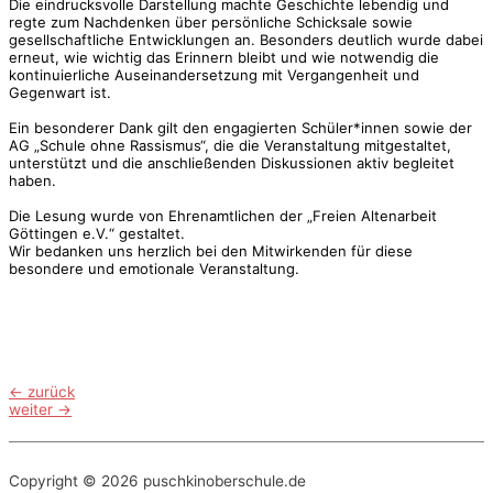
Die eindrucksvolle Darstellung machte Geschichte lebendig und
regte zum Nachdenken über persönliche Schicksale sowie
gesellschaftliche Entwicklungen an. Besonders deutlich wurde dabei
erneut, wie wichtig das Erinnern bleibt und wie notwendig die
kontinuierliche Auseinandersetzung mit Vergangenheit und
Gegenwart ist.
Ein besonderer Dank gilt den engagierten Schüler*innen sowie der
AG „Schule ohne Rassismus“, die die Veranstaltung mitgestaltet,
unterstützt und die anschließenden Diskussionen aktiv begleitet
haben.
Die Lesung wurde von Ehrenamtlichen der „Freien Altenarbeit
Göttingen e.V.“ gestaltet.
Wir bedanken uns herzlich bei den Mitwirkenden für diese
besondere und emotionale Veranstaltung.
Beitragsnavigation
←
zurück
weiter
→
Copyright © 2026
puschkinoberschule.de